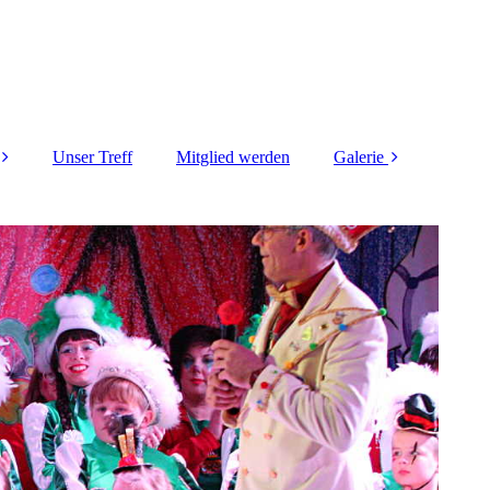
Unser Treff
Mitglied werden
Galerie
e-Team
Session 2024-2025
sein
Session 2023-2024
eam
Session 2022-2023
-Team
Session 2016 -2017
 und
steam
Session 2014-2015
graf
Session 2013-2014
Session 2012-2013
Session 2011-2012