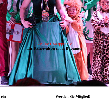
KV Die Holzäppel e.V.
Ihr Karnevalsverein in Bübingen
rein
Werden Sie Mitglied!