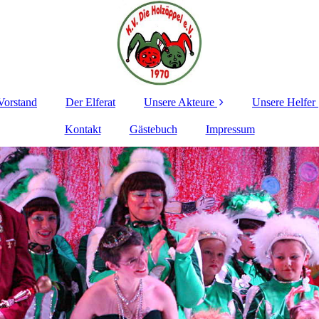
Vorstand
Der Elferat
Unsere Akteure
Unsere Helfer
Kontakt
Gästebuch
Garden
Impressum
Unser Servic
Solisten
Arno und 
Küchen-T
Ü30
Unser Deko
Männerbuffet
Unser Ton-
Beleuchtung
Taktgefühl
Unser Foto
"Die Calvadössja"