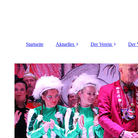
Startseite
Aktuelles
Der Verein
Der 
Termine
Vereinschronik
Unser aktuelles
Unsere Präsidenten
Prinzenpaar
Unsere Prinzenpaare
Menüplan
Das Motto der
Session