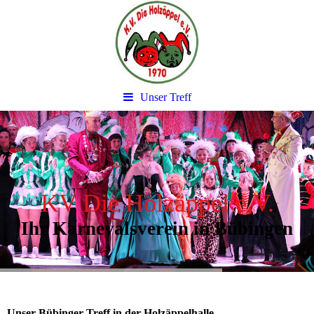
Unser Treff
KV Die Holzäppel e.V.
Ihr Karnevalsverein in Bübingen
Unser Bübinger Treff in der Holzäppelhalle