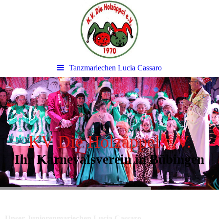
Tanzmariechen Lucia Cassaro
KV Die Holzäppel e.V.
Ihr Karnevalsverein in Bübingen
Unser Juniorenmariechen Lucia Cassaro